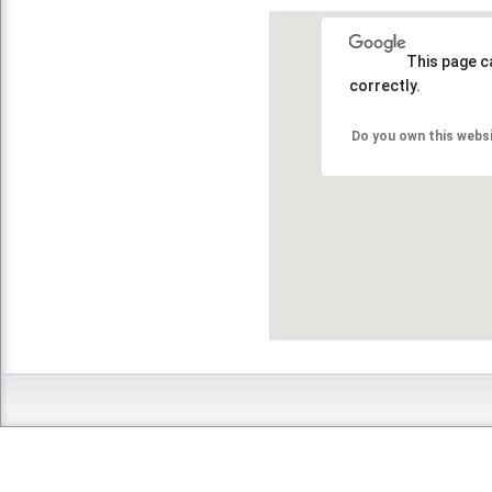
This page c
correctly.
Do you own this webs