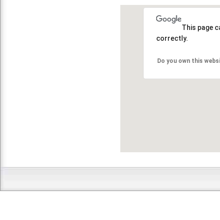
This page c
correctly.
Do you own this webs