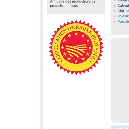
Pont-l
Annuaire des producteurs de
Calva
produits labelisés
Cidre 
Volail
Porc d
CRICQU