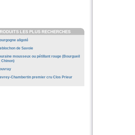
RODUITS LES PLUS RECHERCHES
ourgogne aligoté
eblochon de Savoie
ouraine mousseux ou pétillant rouge (Bourgueil
t Chinon)
ouvray
evrey-Chambertin premier cru Clos Prieur