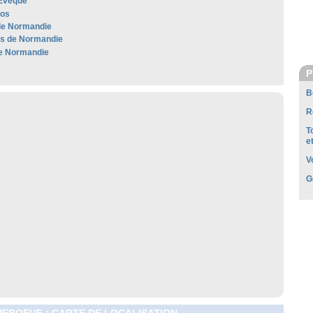
'Évêque
dos
de Normandie
les de Normandie
e Normandie
P
B
R
T
e
V
G
EBOEUF : CARTE DE LOCALISATION