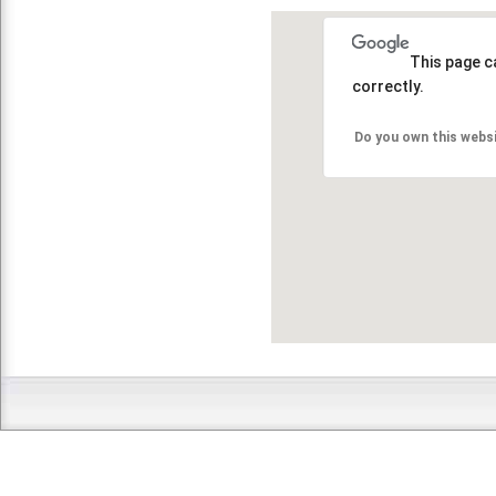
This page c
correctly.
Do you own this webs