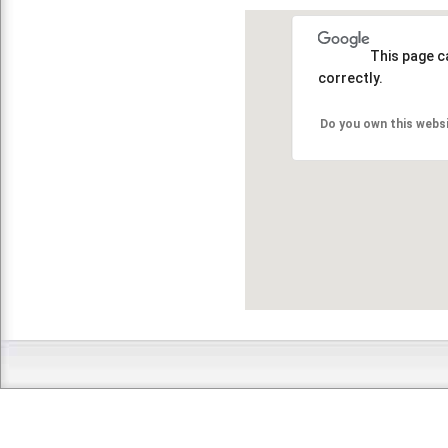
This page c
correctly.
Do you own this webs