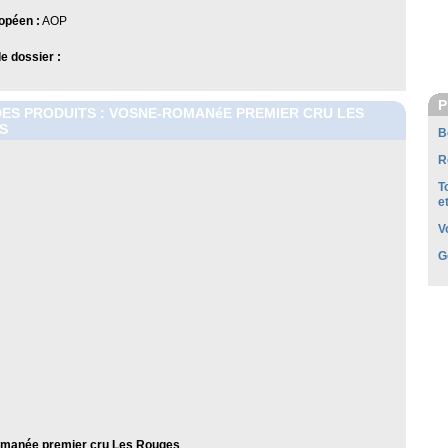
opéen :
AOP
 dossier :
P
DES PRODUITS : VOSNE-ROMANéE PREMIER CRU LES
S
B
R
T
e
V
G
manée premier cru Les Rouges