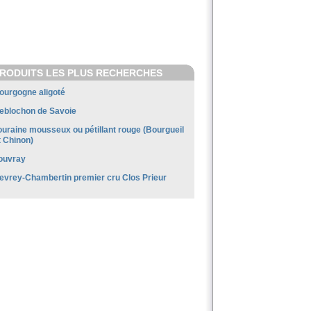
RODUITS LES PLUS RECHERCHES
ourgogne aligoté
eblochon de Savoie
ouraine mousseux ou pétillant rouge (Bourgueil
t Chinon)
ouvray
evrey-Chambertin premier cru Clos Prieur