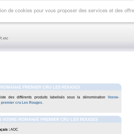
ation de cookies pour vous proposer des services et des off
, etc
-ROMANéE PREMIER CRU LES ROUGES
liste des différents produits labelisés sous la dénomination
Vosne-
premier cru Les Rouges
.
S VOSNE-ROMANéE PREMIER CRU LES ROUGES
çais :
AOC