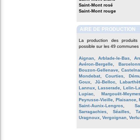
Saint-Mont rosé
Saint-Mont rouge
AIRE DE PRODUCTION
La production des produits
possible sur les 49 communes 
Aignan
,
Arblade-le-Bas
,
Ar
Avéron-Bergelle
,
Barcelonn
Bouzon-Gellenave
,
Castelna
Mondebat
,
Courties
,
Dém
Goux
,
Jû-Belloc
,
Labarthè
Lannux
,
Lasserade
,
Lelin-L
Lupiac
,
Margouët-Meyme
Peyrusse-Vieille
,
Plaisance
,
Saint-Aunix-Lengros
,
Sa
Sarragachies
,
Séailles
,
T
Uragnoux
,
Vergoignan
,
Verlu