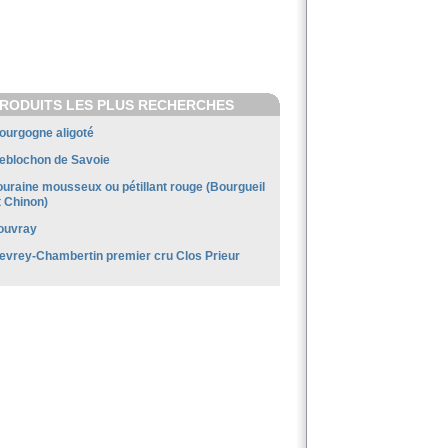
RODUITS LES PLUS RECHERCHES
ourgogne aligoté
eblochon de Savoie
ouraine mousseux ou pétillant rouge (Bourgueil
t Chinon)
ouvray
evrey-Chambertin premier cru Clos Prieur