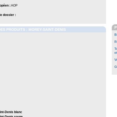
opéen :
AOP
 dossier :
P
DES PRODUITS : MOREY-SAINT-DENIS
B
R
T
e
V
G
nt-Denis blanc
int-Denis rouge