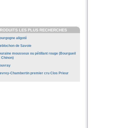
RODUITS LES PLUS RECHERCHES
ourgogne aligoté
eblochon de Savoie
ouraine mousseux ou pétillant rouge (Bourgueil
t Chinon)
ouvray
evrey-Chambertin premier cru Clos Prieur