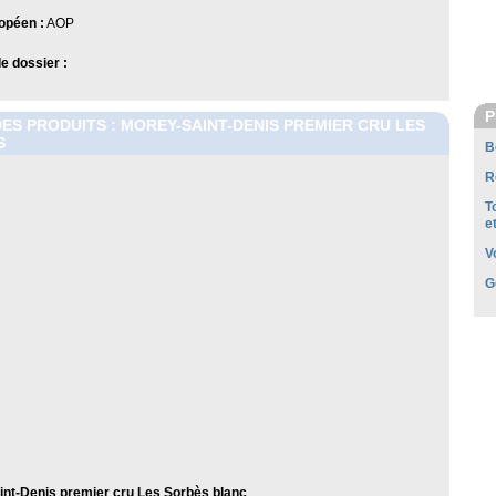
opéen :
AOP
 dossier :
P
DES PRODUITS : MOREY-SAINT-DENIS PREMIER CRU LES
S
B
R
T
e
V
G
nt-Denis premier cru Les Sorbès blanc