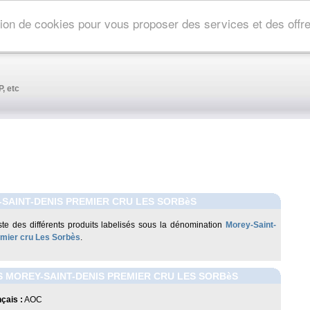
ation de cookies pour vous proposer des services et des off
, etc
SAINT-DENIS PREMIER CRU LES SORBèS
liste des différents produits labelisés sous la dénomination
Morey-Saint-
mier cru Les Sorbès
.
 MOREY-SAINT-DENIS PREMIER CRU LES SORBèS
çais :
AOC