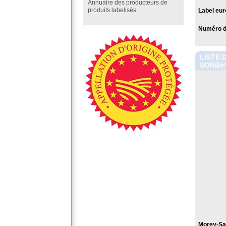
Annuaire des producteurs de
produits labelisés
Label eur
Numéro de
LISTE 
SORBè
Morey-Sai