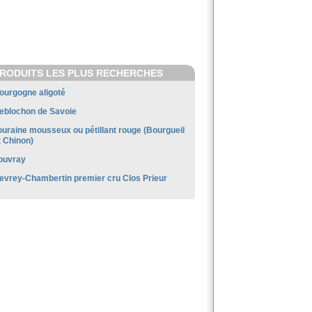
RODUITS LES PLUS RECHERCHES
ourgogne aligoté
eblochon de Savoie
ouraine mousseux ou pétillant rouge (Bourgueil
t Chinon)
ouvray
evrey-Chambertin premier cru Clos Prieur