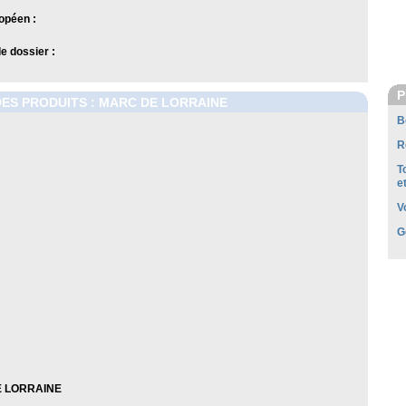
opéen :
 dossier :
P
DES PRODUITS : MARC DE LORRAINE
B
R
T
e
V
G
 LORRAINE