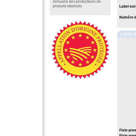
Annuaire des producteurs de
produits labelisés
Label eur
Numéro de
LISTE 
Fixin pre
Fixin pre