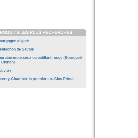
RODUITS LES PLUS RECHERCHES
ourgogne aligoté
eblochon de Savoie
ouraine mousseux ou pétillant rouge (Bourgueil
t Chinon)
ouvray
evrey-Chambertin premier cru Clos Prieur