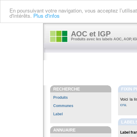
En poursuivant votre navigation, vous acceptez l’utilis
d'intérêts.
Plus d'infos
AOC et IGP
Produits avec les labels AOC, AOP, IGP
RECHERCHE
FIXIN 
Produits
Voici la l
cru
.
Communes
Label
LABELS
ANNUAIRE
Label fran