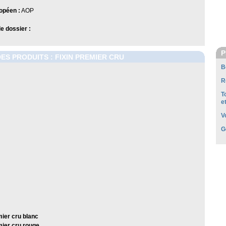
opéen :
AOP
 dossier :
P
DES PRODUITS : FIXIN PREMIER CRU
B
R
T
e
V
G
mier cru blanc
mier cru rouge