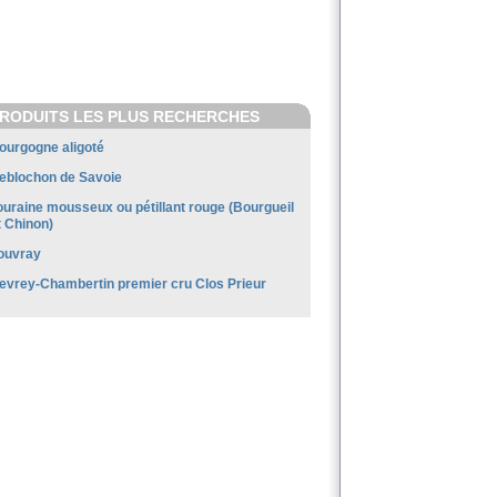
RODUITS LES PLUS RECHERCHES
ourgogne aligoté
eblochon de Savoie
ouraine mousseux ou pétillant rouge (Bourgueil
t Chinon)
ouvray
evrey-Chambertin premier cru Clos Prieur