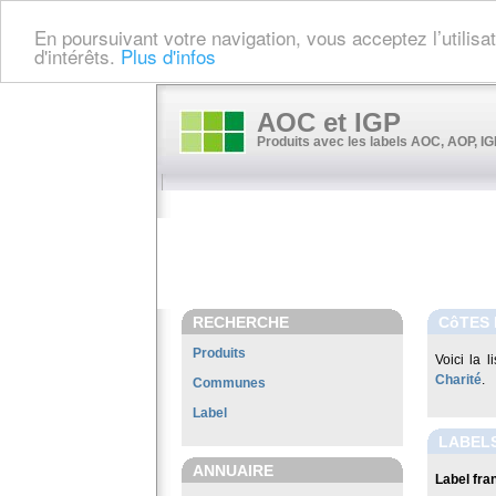
En poursuivant votre navigation, vous acceptez l’utilis
d'intérêts.
Plus d'infos
AOC et IGP
Produits avec les labels AOC, AOP, IGP
RECHERCHE
CôTES 
Produits
Voici la 
Charité
.
Communes
Label
LABELS
ANNUAIRE
Label fran