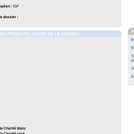
opéen :
IGP
 dossier :
P
DES PRODUITS : CôTES DE LA CHARITé
B
R
T
e
V
G
la Charité blanc
la Charité rosé