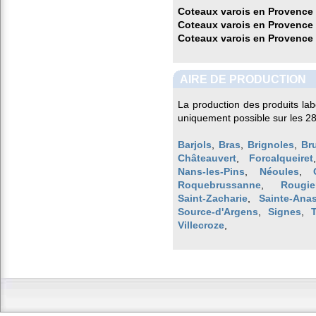
Coteaux varois en Provence
Coteaux varois en Provence
Coteaux varois en Provence
AIRE DE PRODUCTION
La production des produits la
uniquement possible sur les 2
Barjols
,
Bras
,
Brignoles
,
Br
Châteauvert
,
Forcalqueiret
Nans-les-Pins
,
Néoules
,
Roquebrussanne
,
Rougie
Saint-Zacharie
,
Sainte-Anas
Source-d'Argens
,
Signes
,
Villecroze
,