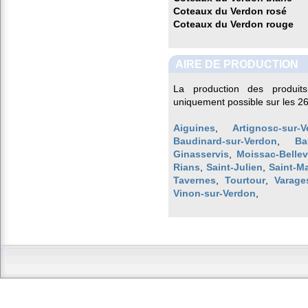
Coteaux du Verdon rosé
Coteaux du Verdon rouge
AIRE DE PRODUCTION
La production des produit
uniquement possible sur les 2
Aiguines
,
Artignosc-sur-
Baudinard-sur-Verdon
,
Ba
Ginasservis
,
Moissac-Belle
Rians
,
Saint-Julien
,
Saint-Ma
Tavernes
,
Tourtour
,
Varage
Vinon-sur-Verdon
,