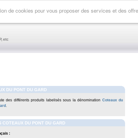
ation de cookies pour vous proposer des services et des off
, etc
UX DU PONT DU GARD
liste des différents produits labelisés sous la dénomination
Coteaux du
Gard
.
S COTEAUX DU PONT DU GARD
çais :