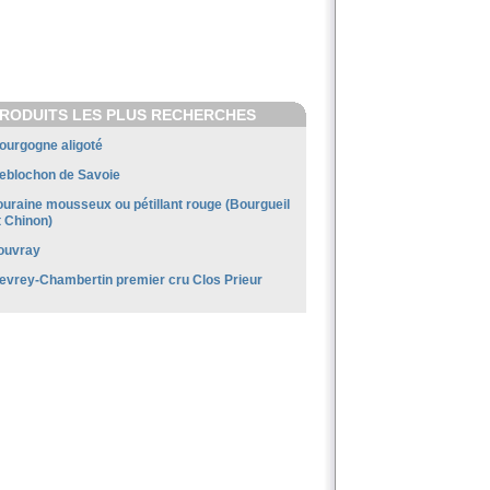
RODUITS LES PLUS RECHERCHES
ourgogne aligoté
eblochon de Savoie
ouraine mousseux ou pétillant rouge (Bourgueil
t Chinon)
ouvray
evrey-Chambertin premier cru Clos Prieur