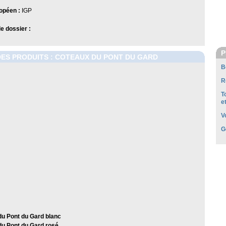
opéen :
IGP
 dossier :
P
DES PRODUITS : COTEAUX DU PONT DU GARD
B
R
T
e
V
G
u Pont du Gard blanc
u Pont du Gard rosé