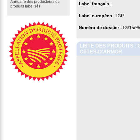
Annuaire des producteurs de
Label français :
produits labelisés
Label européen :
IGP
Numéro de dossier :
IG/15/9
LISTE DES PRODUITS :
CôTES-D’ARMOR