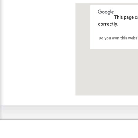
This page c
correctly.
Do you own this webs