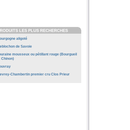
RODUITS LES PLUS RECHERCHES
ourgogne aligoté
eblochon de Savoie
ouraine mousseux ou pétillant rouge (Bourgueil
t Chinon)
ouvray
evrey-Chambertin premier cru Clos Prieur