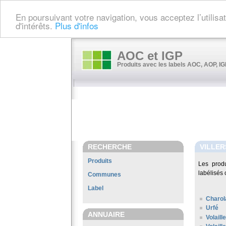
En poursuivant votre navigation, vous acceptez l’utilis
d'intérêts.
Plus d'infos
AOC et IGP
Produits avec les labels AOC, AOP, IGP
RECHERCHE
VILLER
Produits
Les prod
labélisés 
Communes
Label
Charol
Urfé
ANNUAIRE
Volaill