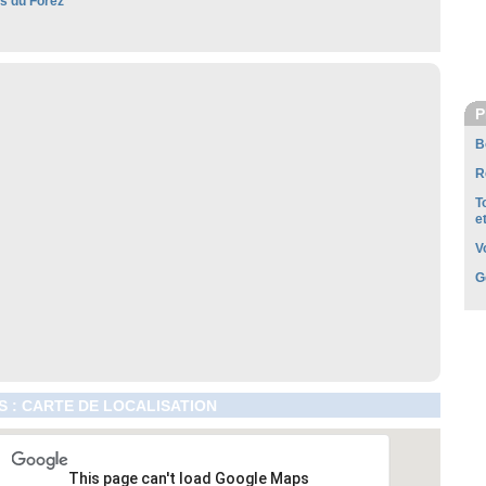
es du Forez
P
B
R
T
e
V
G
S : CARTE DE LOCALISATION
This page can't load Google Maps