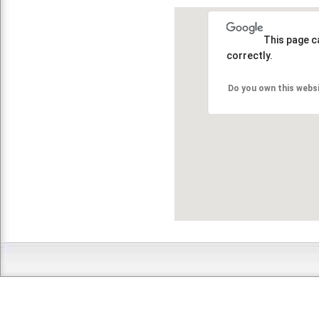
This page c
correctly.
Do you own this webs