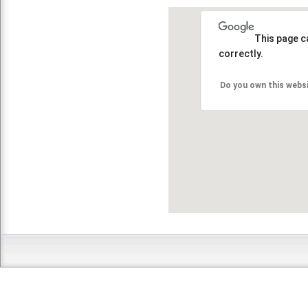
This page c
correctly.
Do you own this webs