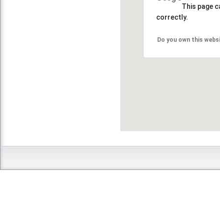
This page c
correctly.
Do you own this webs