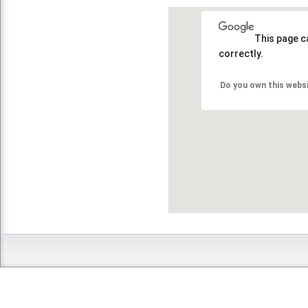
This page c
correctly.
Do you own this webs