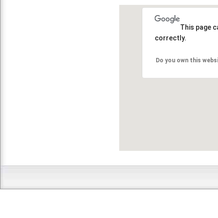
This page c
correctly.
Do you own this webs