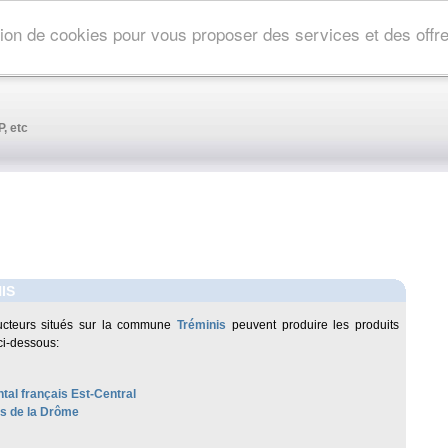
ation de cookies pour vous proposer des services et des off
, etc
IS
ucteurs situés sur la commune
Tréminis
peuvent produire les produits
ci-dessous:
al français Est-Central
es de la Drôme