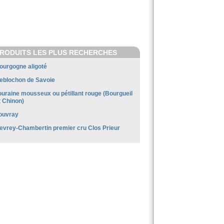
RODUITS LES PLUS RECHERCHES
ourgogne aligoté
eblochon de Savoie
ouraine mousseux ou pétillant rouge (Bourgueil
t Chinon)
ouvray
evrey-Chambertin premier cru Clos Prieur