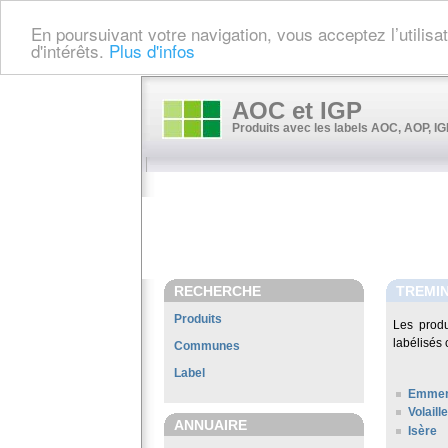
En poursuivant votre navigation, vous acceptez l’utilis
d'intérêts.
Plus d'infos
AOC et IGP
Produits avec les labels AOC, AOP, IGP
RECHERCHE
TREMIN
Produits
Les prod
labélisés 
Communes
Label
Emment
Volaill
ANNUAIRE
Isère