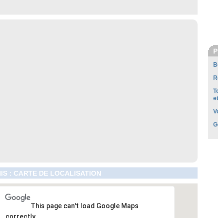
P
B
R
T
e
V
G
IS : CARTE DE LOCALISATION
This page can't load Google Maps
correctly.