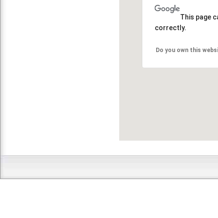
This page c
correctly.
Do you own this webs