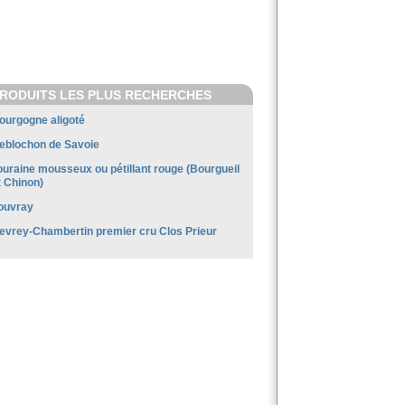
RODUITS LES PLUS RECHERCHES
ourgogne aligoté
eblochon de Savoie
ouraine mousseux ou pétillant rouge (Bourgueil
t Chinon)
ouvray
evrey-Chambertin premier cru Clos Prieur