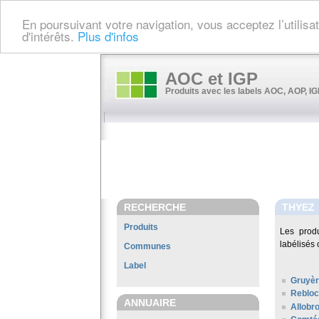
En poursuivant votre navigation, vous acceptez l’utilis
d'intérêts.
Plus d'infos
AOC et IGP
Produits avec les labels AOC, AOP, IGP
RECHERCHE
THYEZ
Produits
Les prod
labélisés 
Communes
Label
Gruyè
Rebloc
ANNUAIRE
Allobr