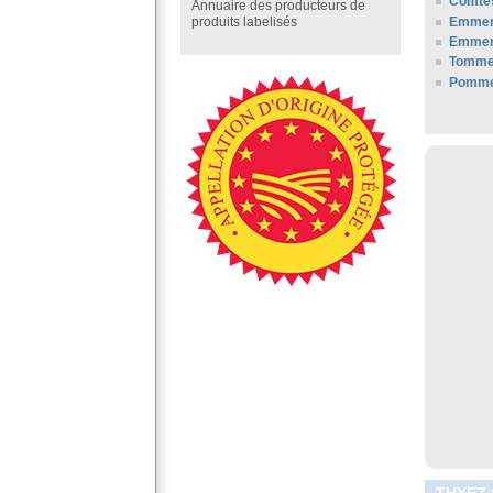
Comté
Annuaire des producteurs de
Emment
produits labelisés
Emment
Tomme
Pommes
THYEZ 