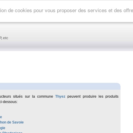
ation de cookies pour vous proposer des services et des off
, etc
ucteurs situés sur la commune
Thyez
peuvent produire les produits
ci-dessous:
re
hon de Savoie
ogie