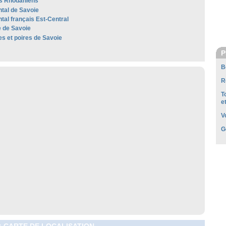
s Rhodaniens
al de Savoie
al français Est-Central
 de Savoie
 et poires de Savoie
P
B
R
T
e
V
G
: CARTE DE LOCALISATION