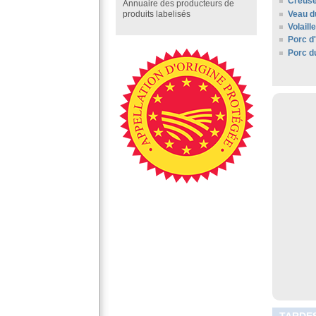
Creus
Annuaire des producteurs de
Veau d
produits labelisés
Volail
Porc d
Porc d
TARDES