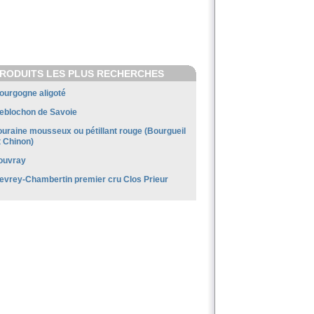
RODUITS LES PLUS RECHERCHES
ourgogne aligoté
eblochon de Savoie
ouraine mousseux ou pétillant rouge (Bourgueil
t Chinon)
ouvray
evrey-Chambertin premier cru Clos Prieur