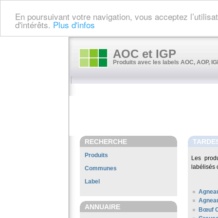
En poursuivant votre navigation, vous acceptez l’utilis
d'intérêts.
Plus d'infos
AOC et IGP
Produits avec les labels AOC, AOP, IGP
RECHERCHE
TARDE
Produits
Les prod
labélisés 
Communes
Label
Agneau
Agneau
ANNUAIRE
Bœuf C