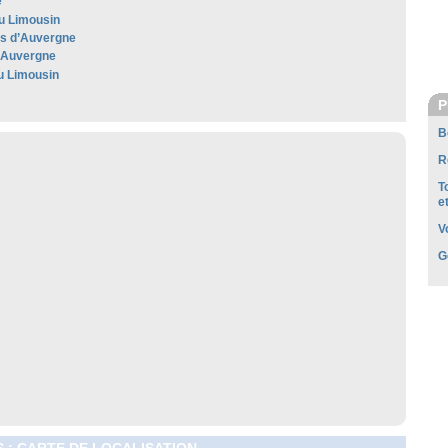
e
u Limousin
les d’Auvergne
'Auvergne
u Limousin
P
B
R
T
e
V
G
 : CARTE DE LOCALISATION