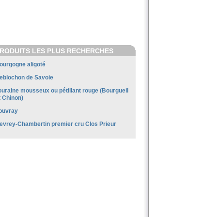
RODUITS LES PLUS RECHERCHES
ourgogne aligoté
eblochon de Savoie
ouraine mousseux ou pétillant rouge (Bourgueil
t Chinon)
ouvray
evrey-Chambertin premier cru Clos Prieur