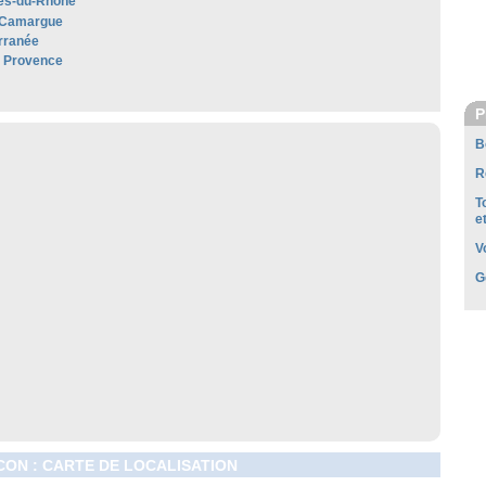
es-du-Rhone
 Camargue
rranée
e Provence
P
B
R
T
e
V
G
ON : CARTE DE LOCALISATION