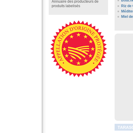
Bouch
Annuaire des producteurs de
Riz de
produits labelisés
Médite
Miel d
TARASC