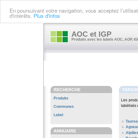
En poursuivant votre navigation, vous acceptez l’utilis
d'intérêts.
Plus d'infos
AOC et IGP
Produits avec les labels AOC, AOP, IGP
RECHERCHE
TARAS
Produits
Les prod
labélisés 
Communes
Label
Taurea
Agneau
ANNUAIRE
Alpille