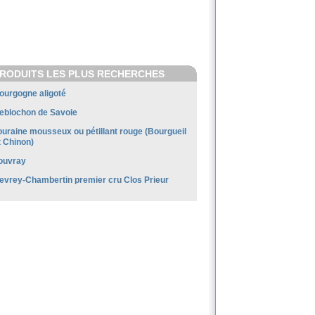
RODUITS LES PLUS RECHERCHES
ourgogne aligoté
eblochon de Savoie
ouraine mousseux ou pétillant rouge (Bourgueil
t Chinon)
ouvray
evrey-Chambertin premier cru Clos Prieur