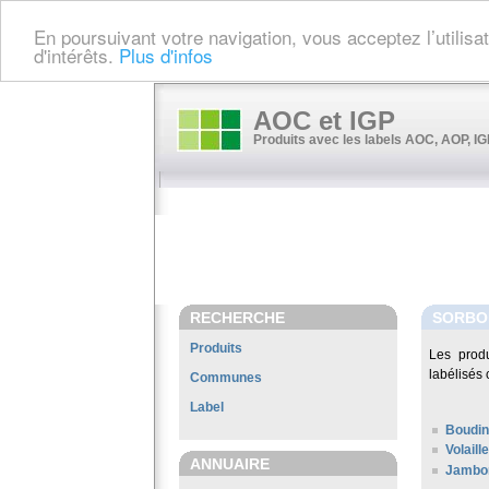
En poursuivant votre navigation, vous acceptez l’utilis
d'intérêts.
Plus d'infos
AOC et IGP
Produits avec les labels AOC, AOP, IGP
RECHERCHE
SORBO
Produits
Les prod
labélisés 
Communes
Label
Boudin
Volail
ANNUAIRE
Jambon