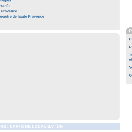
-Alpes
rranée
e Provence
épeautre de haute Provence
P
B
R
T
e
V
G
RS : CARTE DE LOCALISATION