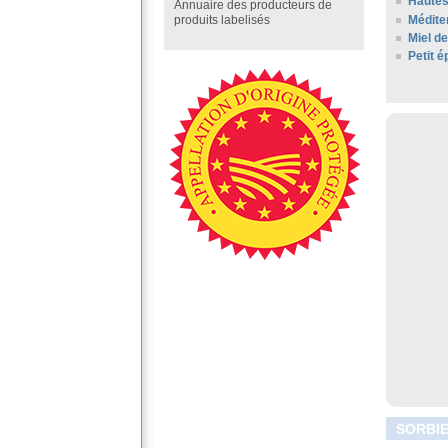
Hautes
Annuaire des producteurs de
Médite
produits labelisés
Miel d
Petit 
SORBIE