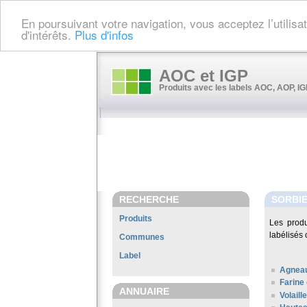
En poursuivant votre navigation, vous acceptez l’utilis
d'intérêts.
Plus d'infos
AOC et IGP
Produits avec les labels AOC, AOP, IGP
RECHERCHE
SORBI
Produits
Les prod
labélisés 
Communes
Label
Agneau
Farine
ANNUAIRE
Volaill