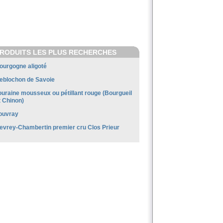
RODUITS LES PLUS RECHERCHES
ourgogne aligoté
eblochon de Savoie
ouraine mousseux ou pétillant rouge (Bourgueil
t Chinon)
ouvray
evrey-Chambertin premier cru Clos Prieur