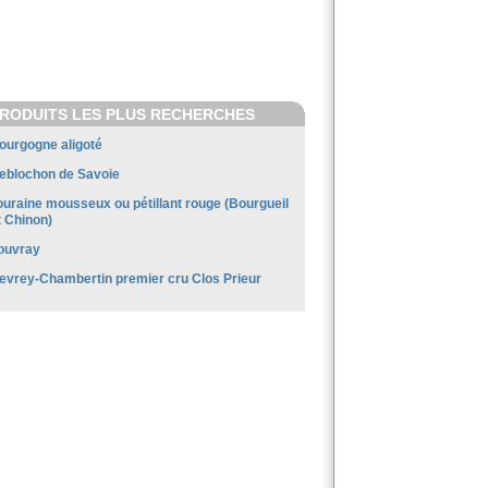
RODUITS LES PLUS RECHERCHES
ourgogne aligoté
eblochon de Savoie
ouraine mousseux ou pétillant rouge (Bourgueil
t Chinon)
ouvray
evrey-Chambertin premier cru Clos Prieur