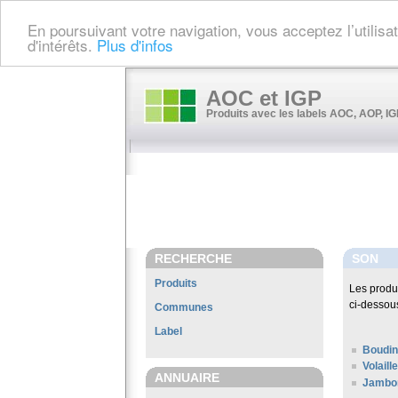
En poursuivant votre navigation, vous acceptez l’utilis
d'intérêts.
Plus d'infos
AOC et IGP
Produits avec les labels AOC, AOP, IGP
RECHERCHE
SON
Produits
Les produ
ci-dessou
Communes
Label
Boudin
Volail
ANNUAIRE
Jambon