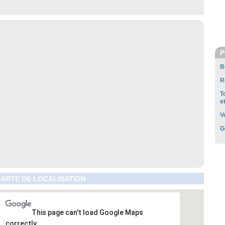
P
B
R
T
e
V
G
CARTE DE LOCALISATION
This page can't load Google Maps
correctly.