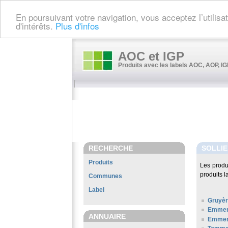
En poursuivant votre navigation, vous acceptez l’utilis
d'intérêts.
Plus d'infos
AOC et IGP
Produits avec les labels AOC, AOP, IGP
RECHERCHE
SOLLIE
Produits
Les produ
produits l
Communes
Label
Gruyè
Emment
ANNUAIRE
Emment