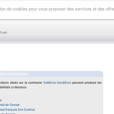
ation de cookies pour vous proposer des services et des off
, etc
RES-SARDIERES
cteurs situés sur la commune
Sollières-Sardières
peuvent produire les
abélisés ci-dessous:
re
al de Savoie
al français Est-Central