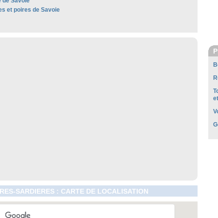
 de Savoie
 et poires de Savoie
P
B
R
T
e
V
G
RES-SARDIERES : CARTE DE LOCALISATION