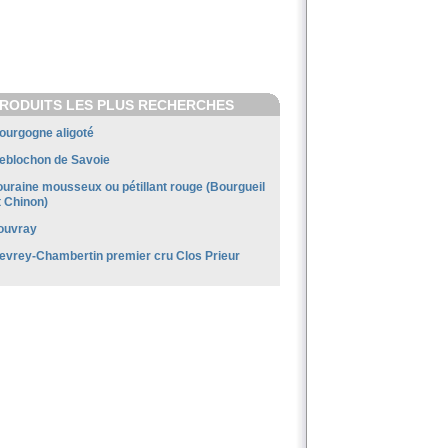
RODUITS LES PLUS RECHERCHES
ourgogne aligoté
eblochon de Savoie
ouraine mousseux ou pétillant rouge (Bourgueil
t Chinon)
ouvray
evrey-Chambertin premier cru Clos Prieur