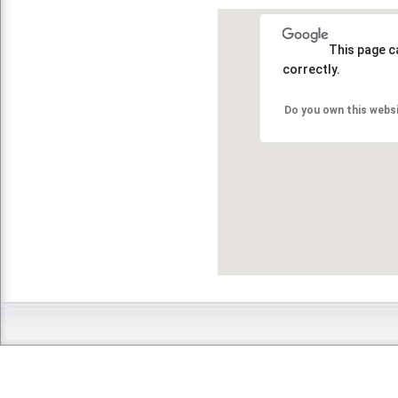
This page c
correctly.
Do you own this webs