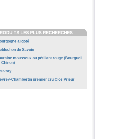
RODUITS LES PLUS RECHERCHES
ourgogne aligoté
eblochon de Savoie
ouraine mousseux ou pétillant rouge (Bourgueil
t Chinon)
ouvray
evrey-Chambertin premier cru Clos Prieur