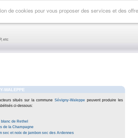
ation de cookies pour vous proposer des services et des off
, etc
NY-WALEPPE
ucteurs situés sur la commune
Sévigny-Waleppe
peuvent produire les
abélisés ci-dessous:
 blanc de Rethel
les de la Champagne
 sec et noix de jambon sec des Ardennes