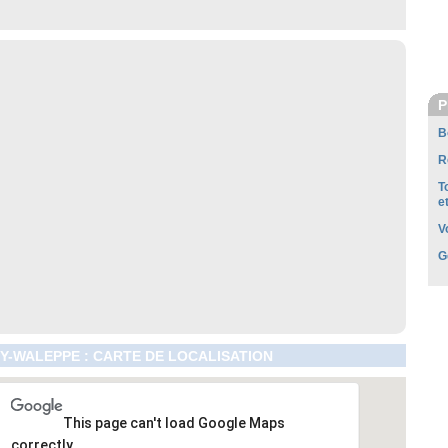
P
B
R
T
e
V
G
Y-WALEPPE : CARTE DE LOCALISATION
This page can't load Google Maps
correctly.