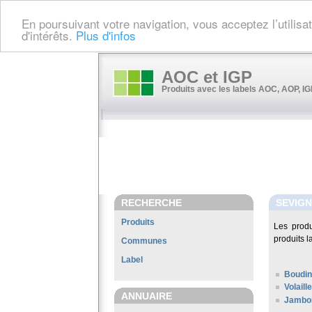
En poursuivant votre navigation, vous acceptez l’utilis
d'intérêts.
Plus d'infos
AOC et IGP
Produits avec les labels AOC, AOP, IGP
RECHERCHE
SEVIG
Produits
Les prod
produits l
Communes
Label
Boudin
Volail
ANNUAIRE
Jambon