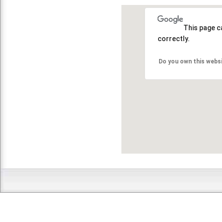
This page c
correctly.
Do you own this webs