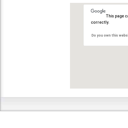
This page c
correctly.
Do you own this webs