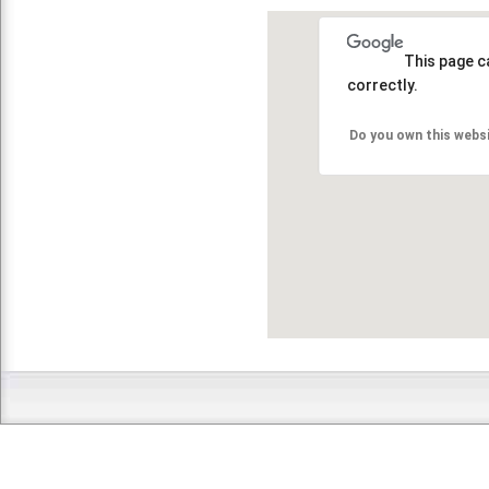
This page c
correctly.
Do you own this webs