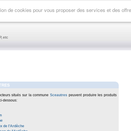
ation de cookies pour vous proposer des services et des off
, etc
TRES
ucteurs situés sur la commune
Sceautres
peuvent produire les produits
ci-dessous:
n
he
x de l'Ardèche