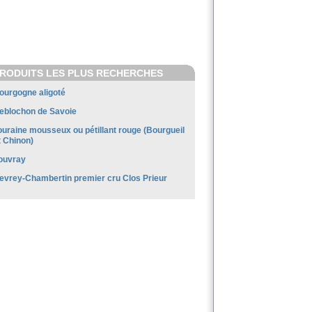
RODUITS LES PLUS RECHERCHES
ourgogne aligoté
eblochon de Savoie
ouraine mousseux ou pétillant rouge (Bourgueil
t Chinon)
ouvray
evrey-Chambertin premier cru Clos Prieur