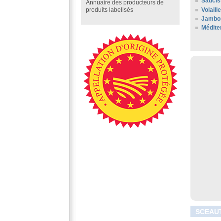
Saucis
Annuaire des producteurs de
Volaill
produits labelisés
Jambon
Médite
SCEAUT