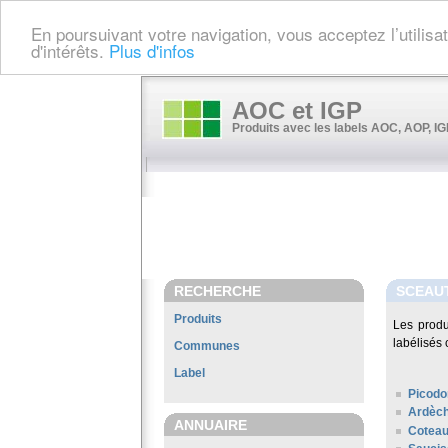
En poursuivant votre navigation, vous acceptez l’utilis
d'intérêts.
Plus d'infos
AOC et IGP
Produits avec les labels AOC, AOP, IGP
RECHERCHE
SCEAU
Produits
Les prod
labélisés 
Communes
Label
Picodo
Ardèc
ANNUAIRE
Coteau