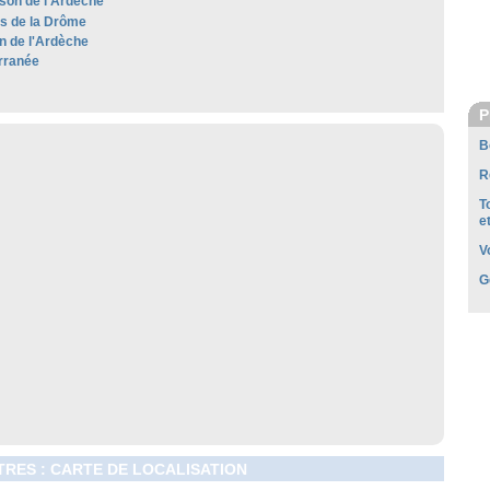
son de l'Ardèche
es de la Drôme
 de l'Ardèche
rranée
P
B
R
T
e
V
G
RES : CARTE DE LOCALISATION