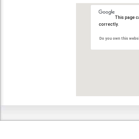
This page c
correctly.
Do you own this webs