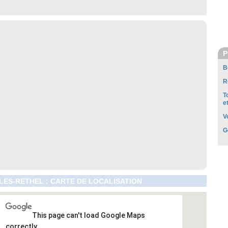
P
B
R
T
e
V
G
LES-RETHEL : CARTE DE LOCALISATION
This page can't load Google Maps
correctly.