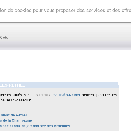
ation de cookies pour vous proposer des services et des off
, etc
LES-RETHEL
ucteurs situés sur la commune
Sault-lès-Rethel
peuvent produire les
abélisés ci-dessous:
 blanc de Rethel
les de la Champagne
 sec et noix de jambon sec des Ardennes