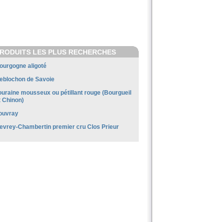
RODUITS LES PLUS RECHERCHES
ourgogne aligoté
eblochon de Savoie
ouraine mousseux ou pétillant rouge (Bourgueil
t Chinon)
ouvray
evrey-Chambertin premier cru Clos Prieur