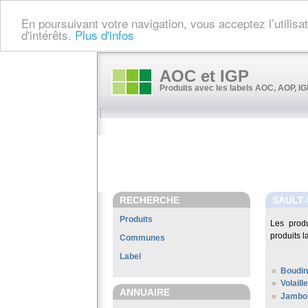
En poursuivant votre navigation, vous acceptez l’utilis
d'intérêts.
Plus d'infos
AOC et IGP
Produits avec les labels AOC, AOP, IGP
RECHERCHE
SAULT-
Produits
Les prod
produits l
Communes
Label
Boudin
Volail
ANNUAIRE
Jambon