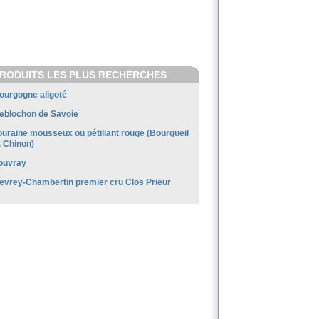
RODUITS LES PLUS RECHERCHES
ourgogne aligoté
eblochon de Savoie
ouraine mousseux ou pétillant rouge (Bourgueil
t Chinon)
ouvray
evrey-Chambertin premier cru Clos Prieur