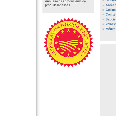
Saint-
Annuaire des producteurs de
Ardèc
produits labelisés
Collin
Comté
Saucis
Volaill
Médite