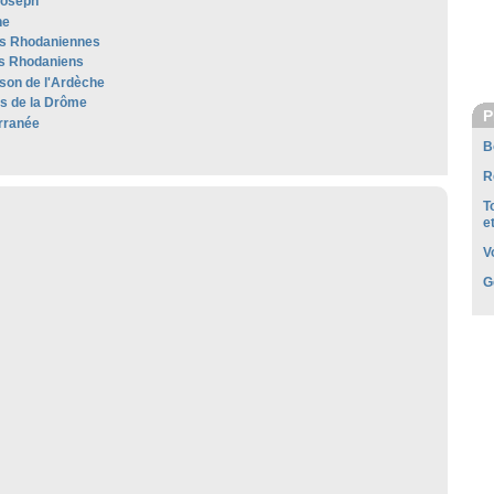
Joseph
he
es Rhodaniennes
s Rhodaniens
son de l'Ardèche
es de la Drôme
P
rranée
B
R
T
e
V
G