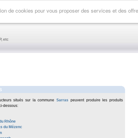
ation de cookies pour vous proposer des services et des off
, etc
S
ucteurs situés sur la commune
Sarras
peuvent produire les produits
ci-dessous:
du Rhône
as du Mézenc
n