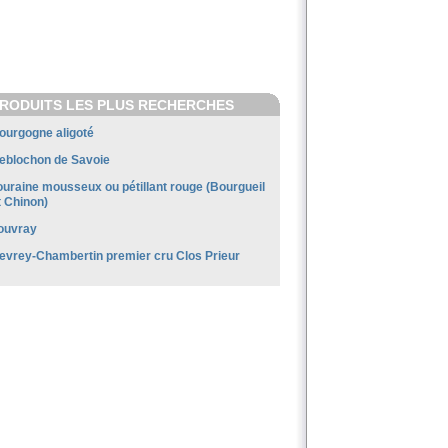
RODUITS LES PLUS RECHERCHES
ourgogne aligoté
eblochon de Savoie
ouraine mousseux ou pétillant rouge (Bourgueil
t Chinon)
ouvray
evrey-Chambertin premier cru Clos Prieur