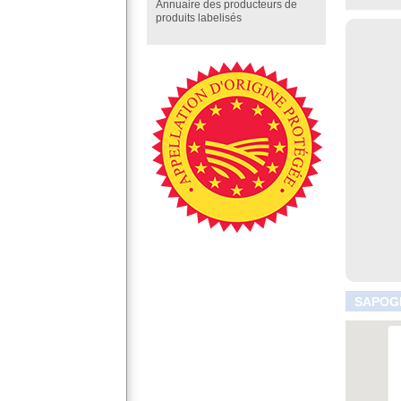
Annuaire des producteurs de
produits labelisés
SAPOGN