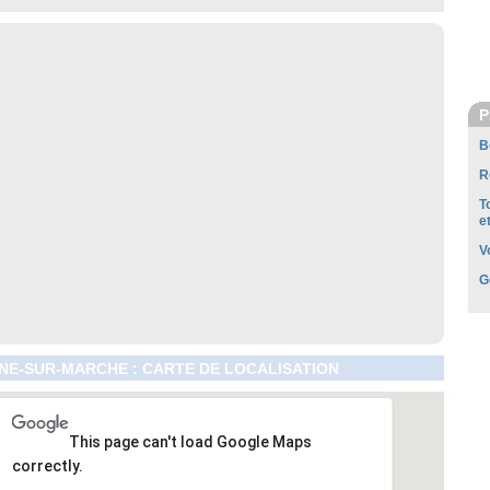
P
B
R
T
e
V
G
E-SUR-MARCHE : CARTE DE LOCALISATION
This page can't load Google Maps
correctly.