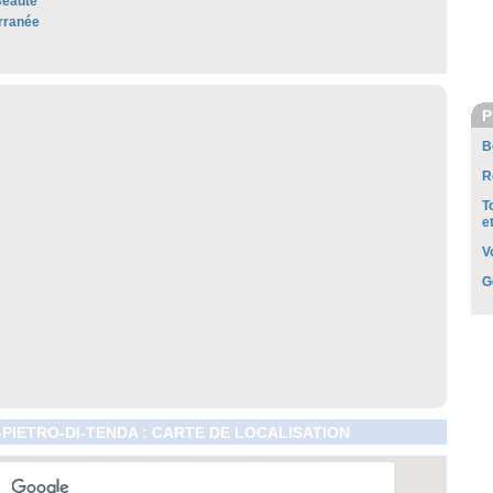
Beauté
rranée
P
B
R
T
e
V
G
PIETRO-DI-TENDA : CARTE DE LOCALISATION