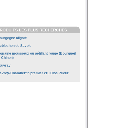
RODUITS LES PLUS RECHERCHES
ourgogne aligoté
eblochon de Savoie
ouraine mousseux ou pétillant rouge (Bourgueil
t Chinon)
ouvray
evrey-Chambertin premier cru Clos Prieur