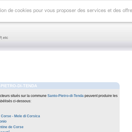
ation de cookies pour vous proposer des services et des off
, etc
PIETRO-DI-TENDA
cteurs situés sur la commune
Santo-Pietro-di-Tenda
peuvent produire les
abélisés ci-dessous:
 Corse - Mele di Corsica
onio
tine de Corse