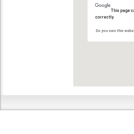
This page c
correctly.
Do you own this webs