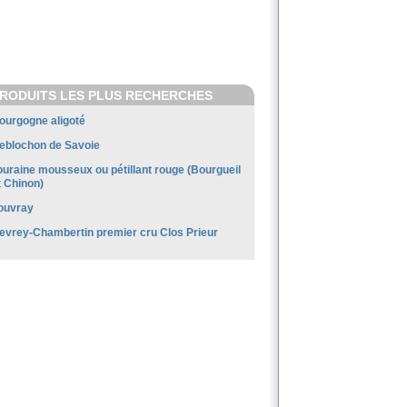
RODUITS LES PLUS RECHERCHES
ourgogne aligoté
eblochon de Savoie
ouraine mousseux ou pétillant rouge (Bourgueil
t Chinon)
ouvray
evrey-Chambertin premier cru Clos Prieur