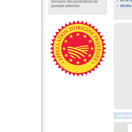
Ile de 
Annuaire des producteurs de
Médite
produits labelisés
SAN-GI