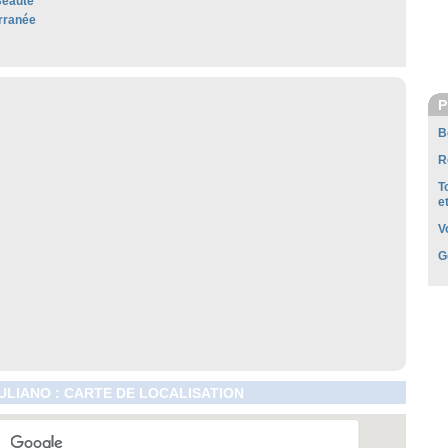
Beauté
rranée
P
B
R
T
e
V
G
ULIANO : CARTE DE LOCALISATION