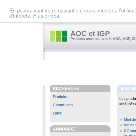
En poursuivant votre navigation, vous acceptez l’utilis
d'intérêts.
Plus d'infos
AOC et IGP
Produits avec les labels AOC, AOP, IGP
RECHERCHE
SAN-GI
Produits
Les produ
labélisés 
Communes
Label
Miel de
Vin de
ANNUAIRE
Clémen