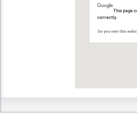
This page c
correctly.
Do you own this webs