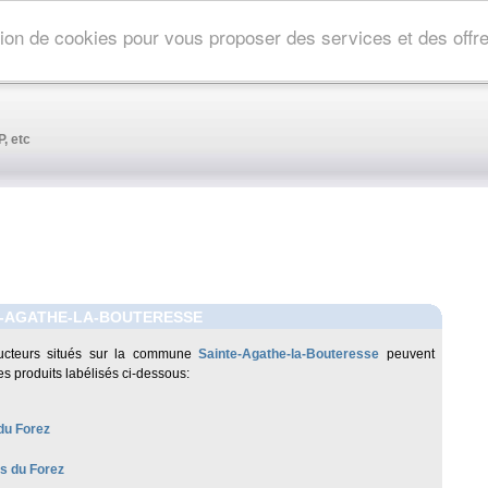
ation de cookies pour vous proposer des services et des off
, etc
E-AGATHE-LA-BOUTERESSE
ucteurs situés sur la commune
Sainte-Agathe-la-Bouteresse
peuvent
es produits labélisés ci-dessous:
du Forez
es du Forez