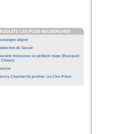
RODUITS LES PLUS RECHERCHES
ourgogne aligoté
eblochon de Savoie
ouraine mousseux ou pétillant rouge (Bourgueil
t Chinon)
ouvray
evrey-Chambertin premier cru Clos Prieur