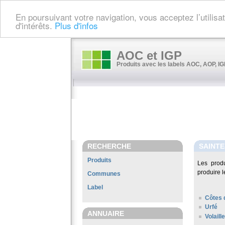
En poursuivant votre navigation, vous acceptez l’utilis
d'intérêts.
Plus d'infos
AOC et IGP
Produits avec les labels AOC, AOP, IGP
RECHERCHE
SAINT
Produits
Les prod
produire l
Communes
Label
Côtes 
Urfé
ANNUAIRE
Volaill