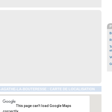
P
B
R
T
e
V
G
-AGATHE-LA-BOUTERESSE : CARTE DE LOCALISATION
This page can't load Google Maps
correctly.