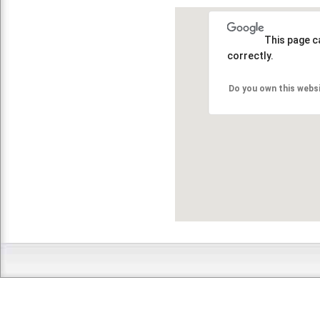
This page c
correctly.
Do you own this webs