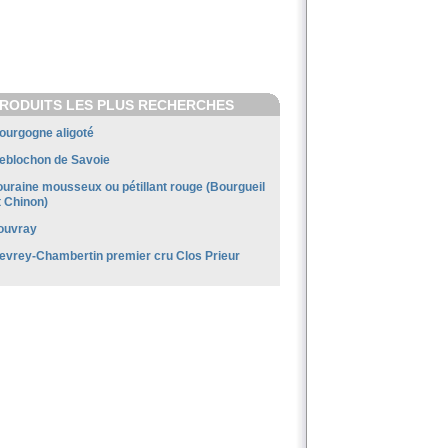
RODUITS LES PLUS RECHERCHES
ourgogne aligoté
eblochon de Savoie
ouraine mousseux ou pétillant rouge (Bourgueil
t Chinon)
ouvray
evrey-Chambertin premier cru Clos Prieur