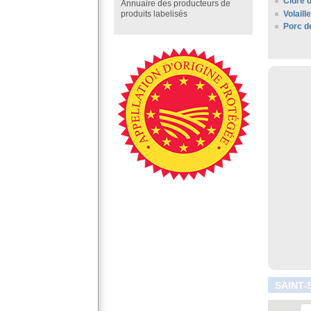
Cidre 
Annuaire des producteurs de
Volail
produits labelisés
Porc d
SAINT-