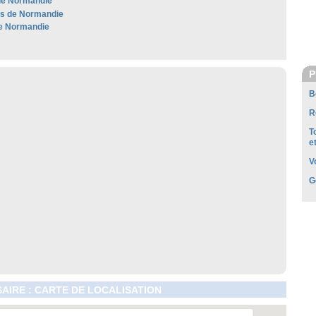
de Normandie
les de Normandie
e Normandie
P
B
R
T
e
V
G
SAIRE : CARTE DE LOCALISATION