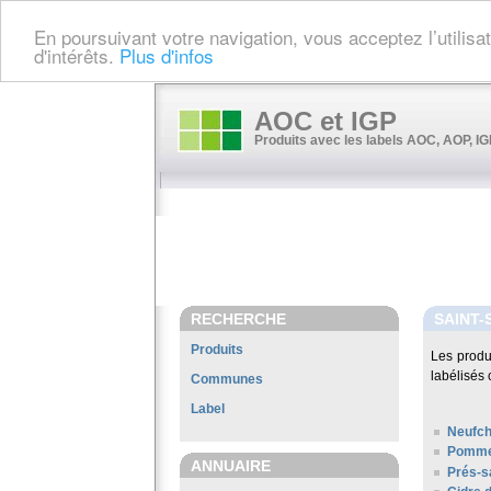
En poursuivant votre navigation, vous acceptez l’utilis
d'intérêts.
Plus d'infos
AOC et IGP
Produits avec les labels AOC, AOP, IGP
RECHERCHE
SAINT-
Produits
Les produ
labélisés 
Communes
Label
Neufch
Pomme
ANNUAIRE
Prés-s