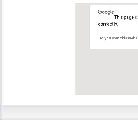
This page c
correctly.
Do you own this webs